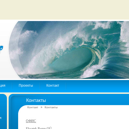
ция
Проекты
Контакт
Контакты
»
Контакт
Контакты
я
ОФИС
Ekvatek Pump OÜ