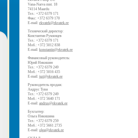
Vana-Narva mnt. 18
74114 Maardu
Тел.: +372 6379 171
Факс: +372 6379 170
E-mail:
ekvatek@ekvatek.ee
Технический директор:
Константин Румянцев
Тел.: +372 6379 171
Моб.: +372 5012 838
E-mail:
konstantin@ekvatek.ee
Финансовый руководитель:
Юрий Никишин
Тел.: +372 6379 249
Моб.: +372 5016 435
E-mail:
juri@ekvatek.ee
Руководитель продаж:
Андрус Туви
Тел.: +372 6379 249
Моб.: +372 5640 171
E-mail:
andrus@ekvatek.ee
Бухгалтер:
Ольга Никишина
Тел.: +372 6379 259
Моб.: +372 5661 2735
E-mail:
olga@ekvatek.ee