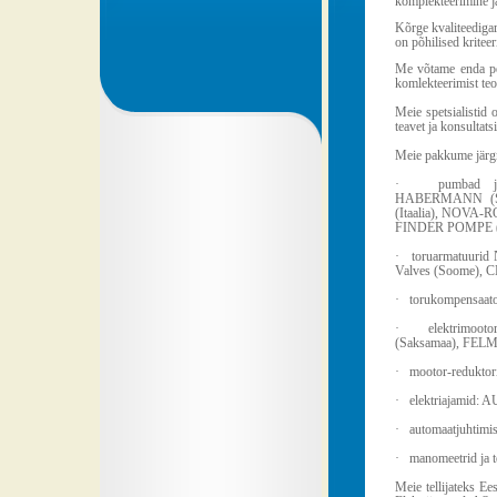
komplekteerimine ja
Kõrge kvaliteediga
on põhilised kritee
Me võtame enda pe
komlekteerimist teo
Meie spetsialistid
teavet ja konsultats
Meie pakkume järgm
· pumbad ja 
HABERMANN (Saks
(Itaalia), NOVA
FINDER POMPE (Itaal
· toruarmatuurid 
Valves (Soome), 
· torukompensaa
· elektrimooto
(Saksamaa), FELM (
· mootor-reduktorid
· elektriajamid: 
· automaatjuhtim
· manomeetrid ja 
Meie tellijateks E