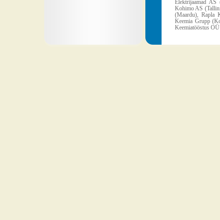
Elektrijaamad AS
Kohimo AS (Tallinn
(Maardu), Rapla 
Keemia Grupp (Koht
Keemiatööstus OÜ (K