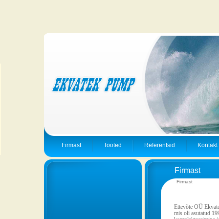
Firmast
Tooted
Referentsid
Kontakt
Firmast
Firmast
Ettevõte OÜ Ekvatek
mis oli asutatud 1